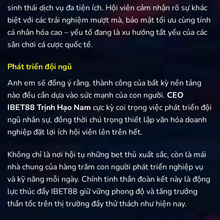
sinh thái dịch vụ đa tiện ích. Hội viên cảm nhận rõ sự khác
biệt với các trải nghiệm mượt mà, bảo mật tối ưu cùng tính
cá nhân hóa cao – yếu tố đang là xu hướng tất yếu của các
sân chơi cá cược quốc tế.
Phát triển đội ngũ
Anh em sẽ đồng ý rằng, thành công của bất kỳ nền tảng
nào đều cần dựa vào sức mạnh của con người.
CEO
IBET88 Trịnh Hạo Nam
cực kỳ coi trọng việc phát triển đội
ngũ nhân sự, đồng thời chú trọng thiết lập văn hóa doanh
nghiệp đặt lợi ích hội viên lên trên hết.
Không chỉ là nơi hội tụ những bet thủ xuất sắc, còn là mái
nhà chung của hàng trăm con người phát triển nghiệp vụ
và kỹ năng mỗi ngày. Chính tinh thần đoàn kết này là động
lực thúc đẩy IBET88 giữ vững phong độ và tăng trưởng
thần tốc trên thị trường đầy thử thách như hiện nay.