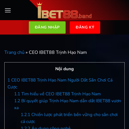
Bỏ
qua
nội
dung
ĐĂNG NHẬP
ĐĂNG KÝ
Trang chủ
»
CEO IBET88 Trịnh Hạo Nam
Nội dung
1
CEO IBET88 Trịnh Hạo Nam Người Dắt Sân Chơi Cá
Cược
1.1
Tìm hiểu về CEO IBET88 Trịnh Hạo Nam
1.2
Bí quyết giúp Trịnh Hạo Nam dẫn dắt IBET88 vươn
xa
1.2.1
Chiến lược phát triển bền vững cho sân chơi
cá cược
1.2.2
Áp dụng công nghệ