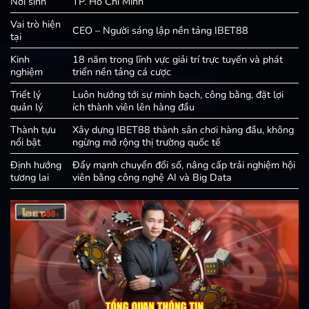
Nơi sinh
TP. Hồ Chí Minh
Vai trò hiện
CEO – Người sáng lập nền tảng IBET88
tại
Kinh
18 năm trong lĩnh vực giải trí trực tuyến và phát
nghiệm
triển nền tảng cá cược
Triết lý
Luôn hướng tới sự minh bạch, công bằng, đặt lợi
quản lý
ích thành viên lên hàng đầu
Thành tựu
Xây dựng IBET88 thành sân chơi hàng đầu, không
nổi bật
ngừng mở rộng thị trường quốc tế
Định hướng
Đẩy mạnh chuyển đổi số, nâng cấp trải nghiệm hội
tương lai
viên bằng công nghệ AI và Big Data