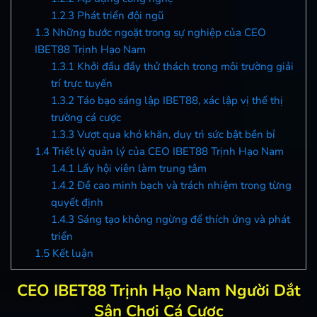
1.2.3
Phát triển đội ngũ
1.3
Những bước ngoặt trong sự nghiệp của CEO
IBET88 Trịnh Hạo Nam
1.3.1
Khởi đầu đầy thử thách trong môi trường giải
trí trực tuyến
1.3.2
Táo bạo sáng lập IBET88, xác lập vị thế thị
trường cá cược
1.3.3
Vượt qua khó khăn, duy trì sức bật bền bỉ
1.4
Triết lý quản lý của CEO IBET88 Trịnh Hạo Nam
1.4.1
Lấy hội viên làm trung tâm
1.4.2
Đề cao minh bạch và trách nhiệm trong từng
quyết định
1.4.3
Sáng tạo không ngừng để thích ứng và phát
triển
1.5
Kết luận
CEO IBET88 Trịnh Hạo Nam Người Dắt
Sân Chơi Cá Cược