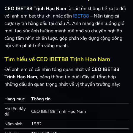
CEO IBET88 Trịnh Hạo Nam
là cái tên không hề xa lạ đối
với anh em bet thủ khi nhắc đến
IBET88
– Nền tảng cá
cược uy tín hàng đầu tại châu Á. Anh mang đến luồng gió
mới, tạo sức ảnh hưởng mạnh mẽ nhờ sự chuyên nghiệp
cùng tầm nhìn chiến lược, góp phần xây dựng cộng đồng
hội viên phát triển vững mạnh.
Tìm hiểu về CEO IBET88 Trịnh Hạo Nam
Để anh em có cái nhìn tổng quan nhất về
CEO IBET88
Trịnh Hạo Nam
, bảng thông tin dưới đây sẽ tổng hợp
những dấu ấn quan trọng nhất về vị thuyền trưởng này:
Hạng mục
Thông tin
Họ tên đầy
CEO IBET88 Trịnh Hạo Nam
đủ
Năm sinh
1982