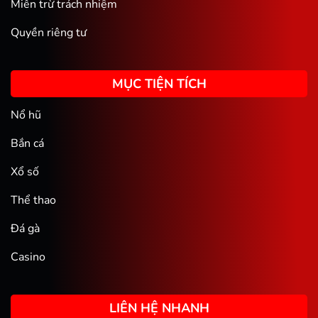
Miễn trừ trách nhiệm
Quyền riêng tư
MỤC TIỆN TÍCH
Nổ hũ
Bắn cá
Xổ số
Thể thao
Đá gà
Casino
LIÊN HỆ NHANH