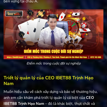
bền vững tại châu Á.
Điểm mốc trong cuộc đời sự nghiệp
Triết lý quản lý của CEO IBET88 Trịnh Hạo
Nam
Muốn hiểu sâu về cách xây dựng và bảo vệ thương hiệu,
anh em cần khám phá triết lý quản lý cá biệt của
CEO
IBET88 Trịnh Hạo Nam
– đó là khác biệt, thực chất và