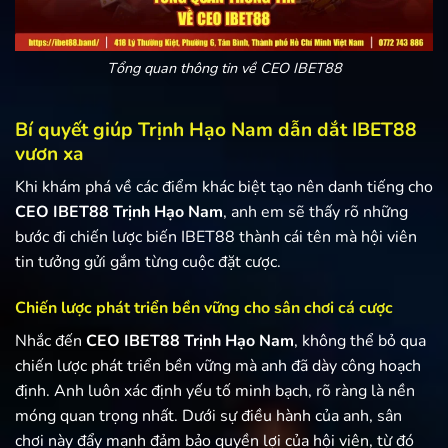
Tổng quan thông tin về CEO IBET88
Bí quyết giúp Trịnh Hạo Nam dẫn dắt IBET88
vươn xa
Khi khám phá về các điểm khác biệt tạo nên danh tiếng cho
CEO IBET88 Trịnh Hạo Nam
, anh em sẽ thấy rõ những
bước đi chiến lược biến IBET88 thành cái tên mà hội viên
tin tưởng gửi gắm từng cuộc đặt cược.
Chiến lược phát triển bền vững cho sân chơi cá cược
Nhắc đến
CEO IBET88 Trịnh Hạo Nam
, không thể bỏ qua
chiến lược phát triển bền vững mà anh đã dày công hoạch
định. Anh luôn xác định yếu tố minh bạch, rõ ràng là nền
móng quan trọng nhất. Dưới sự điều hành của anh, sân
chơi này đẩy mạnh đảm bảo quyền lợi của hội viên, từ đó