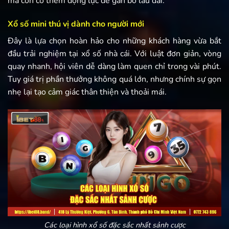
mà còn có thêm động lực để gắn bó lâu dài.
Xổ số mini thú vị dành cho người mới
Đây là lựa chọn hoàn hảo cho những khách hàng vừa bắt
đầu trải nghiệm tại xổ số nhà cái. Với luật đơn giản, vòng
quay nhanh, hội viên dễ dàng làm quen chỉ trong vài phút.
Tuy giá trị phần thưởng không quá lớn, nhưng chính sự gọn
nhẹ lại tạo cảm giác thân thiện và thoải mái.
Các loại hình xổ số đặc sắc nhất sảnh cược