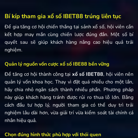
Bí kíp tham gia xổ số IBET88 trúng liên tục
Để gia tăng cơ hội chiến thắng tại sảnh xổ số, hội viên cần
kết hợp may mắn cùng chiến lược đúng đắn. Một số bí
quyết sau sẽ giúp khách hàng nâng cao hiệu quả trải
nghiệm.
Quản lý nguồn vốn cược xổ số IBE88 bền vững
Để tăng cơ hội thành công tại
xổ số IBET88
, hội viên nên
quản lý vốn khoa học. Thay vì đặt quá nhiều cho một lần,
hãy chia nhỏ ngân sách thành nhiều phần. Phương pháp
này giúp khách hàng tránh được rủi ro thua lỗ lớn. Bằng
cách đầu tư hợp lý, người tham gia có thể duy trì trải
nghiệm lâu dài hơn, vừa giải trí vừa kiểm soát tài chính cá
nhân hiệu quả.
Chọn đúng hình thức phù hợp với thói quen