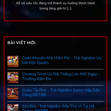
Xổ số siêu tốc đang trở thành xu hướng thịnh hành
trong làng giải trí [...]
BÀI VIẾT MỚI
Code Khuyến Mãi Miễn Phí – Trải Nghiệm Ưu
Đãi Độc Quyền
Chương Trình Ưu Đãi Thắng Lớn Mỗi Ngày –
Thưởng Đậm Đà
Sicbo Tài Phú – Trải Nghiệm Game Hấp Dẫn
Cùng IBET88
Xóc Đĩa – Trải Nghiệm Đầy Thú Vị Tại Hệ