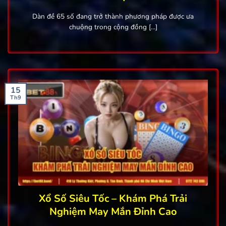
Dàn đề 65 số đang trở thành phương pháp được ưa
chuộng trong cộng đồng [...]
15
Th9
Xổ Số Siêu Tốc – Khám Phá Trải
Nghiệm May Mắn Đỉnh Cao