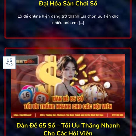
Đại Hóa Sân Chơi Số
Lô đề online hiện đang trở thành lựa chọn ưu tiên cho
nhiều anh em [...]
15
Th9
Dàn Đề 65 Số – Tối Ưu Thắng Nhanh
Cho Các Hội Viên