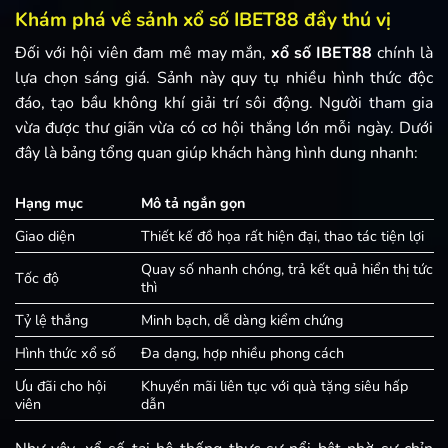
Khám phá về sảnh xổ số IBET88 đầy thú vị
Đối với hội viên đam mê may mắn,
xổ số IBET88
chính là
lựa chọn sáng giá. Sảnh này quy tụ nhiều hình thức độc
đáo, tạo bầu không khí giải trí sôi động. Người tham gia
vừa được thư giãn vừa có cơ hội thắng lớn mỗi ngày. Dưới
đây là bảng tổng quan giúp khách hàng hình dung nhanh:
Hạng mục
Mô tả ngắn gọn
Giao diện
Thiết kế đồ họa rất hiện đại, thao tác tiện lợi
Quay số nhanh chóng, trả kết quả hiển thị tức
Tốc độ
thì
Tỷ lệ thắng
Minh bạch, dễ dàng kiểm chứng
Hình thức xổ số
Đa dạng, hợp nhiều phong cách
Ưu đãi cho hội
Khuyến mãi liên tục với quà tặng siêu hấp
viên
dẫn