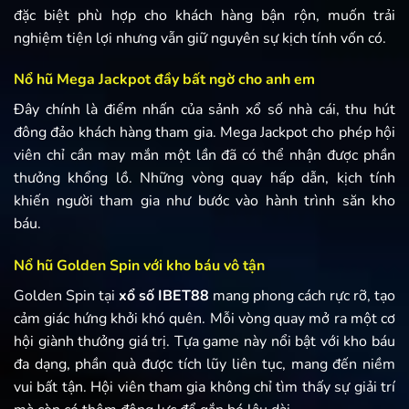
đặc biệt phù hợp cho khách hàng bận rộn, muốn trải
nghiệm tiện lợi nhưng vẫn giữ nguyên sự kịch tính vốn có.
Nổ hũ Mega Jackpot đầy bất ngờ cho anh em
Đây chính là điểm nhấn của sảnh xổ số nhà cái, thu hút
đông đảo khách hàng tham gia. Mega Jackpot cho phép hội
viên chỉ cần may mắn một lần đã có thể nhận được phần
thưởng khổng lồ. Những vòng quay hấp dẫn, kịch tính
khiến người tham gia như bước vào hành trình săn kho
báu.
Nổ hũ Golden Spin với kho báu vô tận
Golden Spin tại
xổ số IBET88
mang phong cách rực rỡ, tạo
cảm giác hứng khởi khó quên. Mỗi vòng quay mở ra một cơ
hội giành thưởng giá trị. Tựa game này nổi bật với kho báu
đa dạng, phần quà được tích lũy liên tục, mang đến niềm
vui bất tận. Hội viên tham gia không chỉ tìm thấy sự giải trí