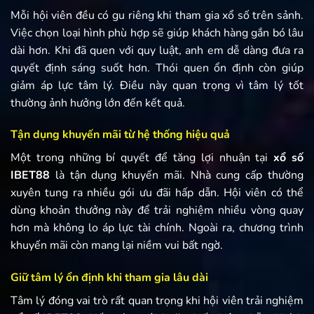
Mỗi hội viên đều có gu riêng khi tham gia xổ số trên sảnh.
Việc chọn loại hình phù hợp sẽ giúp khách hàng gắn bó lâu
dài hơn. Khi đã quen với quy luật, anh em dễ dàng đưa ra
quyết định sáng suốt hơn. Thói quen ổn định còn giúp
giảm áp lực tâm lý. Điều này quan trọng vì tâm lý tốt
thường ảnh hưởng lớn đến kết quả.
Tận dụng khuyến mãi từ hệ thống hiệu quả
Một trong những bí quyết để tăng lợi nhuận tại
xổ số
IBET88
là tận dụng khuyến mãi. Nhà cung cấp thường
xuyên tung ra nhiều gói ưu đãi hấp dẫn. Hội viên có thể
dùng khoản thưởng này để trải nghiệm nhiều vòng quay
hơn mà không lo áp lực tài chính. Ngoài ra, chương trình
khuyến mãi còn mang lại niềm vui bất ngờ.
Giữ tâm lý ổn định khi tham gia lâu dài
Tâm lý đóng vai trò rất quan trọng khi hội viên trải nghiệm