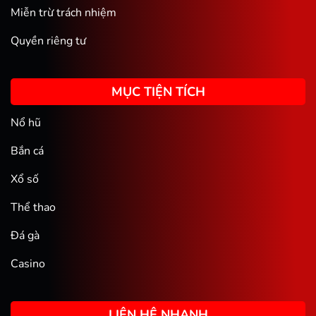
Miễn trừ trách nhiệm
Quyền riêng tư
MỤC TIỆN TÍCH
Nổ hũ
Bắn cá
Xổ số
Thể thao
Đá gà
Casino
LIÊN HỆ NHANH