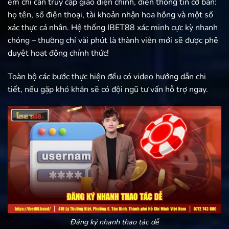
em chỉ cần truy cập giao diện chính, điền thông tin cơ bản:
họ tên, số điện thoại, tài khoản nhận hoa hồng và một số
xác thực cá nhân. Hệ thống IBET88 xác minh cực kỳ nhanh
chóng – thường chỉ vài phút là thành viên mới sẽ được phê
duyệt hoạt động chính thức!
Toàn bộ các bước thực hiện đều có video hướng dẫn chi
tiết, nếu gặp khó khăn sẽ có đội ngũ tư vấn hỗ trợ ngay.
Đăng ký nhanh thao tác dễ