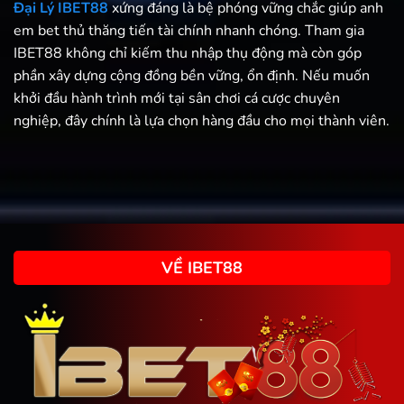
Đại Lý IBET88
xứng đáng là bệ phóng vững chắc giúp anh
em bet thủ thăng tiến tài chính nhanh chóng. Tham gia
IBET88 không chỉ kiếm thu nhập thụ động mà còn góp
phần xây dựng cộng đồng bền vững, ổn định. Nếu muốn
khởi đầu hành trình mới tại sân chơi cá cược chuyên
nghiệp, đây chính là lựa chọn hàng đầu cho mọi thành viên.
VỀ IBET88