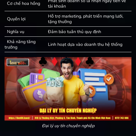
Phát sinh doanh số là nhận ngay tiền về
Cơ chế hoa hồng
tài khoản
Hỗ trợ marketing, phát triển mạng lưới,
Quyền lợi
tặng thưởng
Nghĩa vụ
Đảm bảo tuân thủ quy định
Khả năng tăng
Linh hoạt dựa vào doanh thu hệ thống
trưởng
Đại lý uy tín chuyên nghiệp