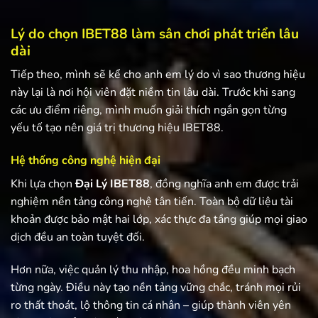
Lý do chọn IBET88 làm sân chơi phát triển lâu
dài
Tiếp theo, mình sẽ kể cho anh em lý do vì sao thương hiệu
này lại là nơi hội viên đặt niềm tin lâu dài. Trước khi sang
các ưu điểm riêng, mình muốn giải thích ngắn gọn từng
yếu tố tạo nên giá trị thương hiệu IBET88.
Hệ thống công nghệ hiện đại
Khi lựa chọn
Đại Lý IBET88
, đồng nghĩa anh em được trải
nghiệm nền tảng công nghệ tân tiến. Toàn bộ dữ liệu tài
khoản được bảo mật hai lớp, xác thực đa tầng giúp mọi giao
dịch đều an toàn tuyệt đối.
Hơn nữa, việc quản lý thu nhập, hoa hồng đều minh bạch
từng ngày. Điều này tạo nền tảng vững chắc, tránh mọi rủi
ro thất thoát, lộ thông tin cá nhân – giúp thành viên yên