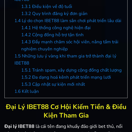
1.3.1
Điều kiện về độ tuổi
1.3.2
Quy trình đăng ký đơn giản
1.4
Lý do chọn IBET88 làm sân chơi phát triển lâu dài
1.4.1
Hệ thống công nghệ hiện đại
1.4.2
Cộng đồng hỗ trợ tận tình
1.4.3
Đẩy mạnh chăm sóc hội viên, nâng tầm trải
nghiệm chuyên nghiệp
1.5
Những lưu ý vàng khi tham gia trở thành đại lý
IBET88
1.5.1
Tránh spam, xây dựng cộng đồng chất lượng
1.5.2
Đa dạng hoá kênh phát triển mạng lưới
1.5.3
Cập nhật sự kiện mới nhất
1.6
Kết luận
Đại Lý IBET88 Cơ Hội Kiếm Tiền & Điều
Kiện Tham Gia
Đại lý IBET88
là cái tên đang khuấy đảo giới bet thủ, nổi