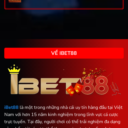
VỀ IBET88
iBet88
là một trong những nhà cái uy tín hàng đầu tại Việt
Nam với hơn 15 năm kinh nghiệm trong lĩnh vực cá cược
trực tuyến. Tại đây, người chơi có thể trải nghiệm đa dạng