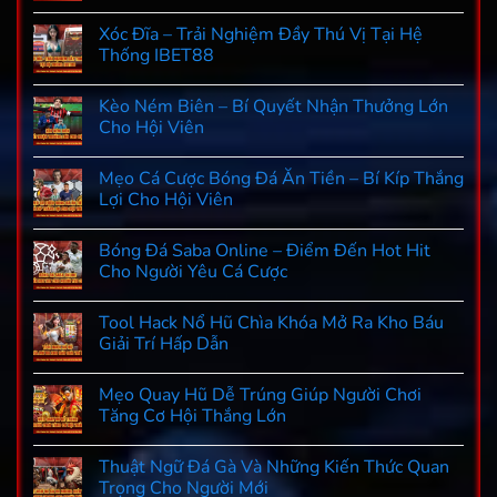
Xóc Đĩa – Trải Nghiệm Đầy Thú Vị Tại Hệ
Thống IBET88
Kèo Ném Biên – Bí Quyết Nhận Thưởng Lớn
Cho Hội Viên
Mẹo Cá Cược Bóng Đá Ăn Tiền – Bí Kíp Thắng
Lợi Cho Hội Viên
Bóng Đá Saba Online – Điểm Đến Hot Hit
Cho Người Yêu Cá Cược
Tool Hack Nổ Hũ Chìa Khóa Mở Ra Kho Báu
Giải Trí Hấp Dẫn
Mẹo Quay Hũ Dễ Trúng Giúp Người Chơi
Tăng Cơ Hội Thắng Lớn
Thuật Ngữ Đá Gà Và Những Kiến Thức Quan
Trọng Cho Người Mới