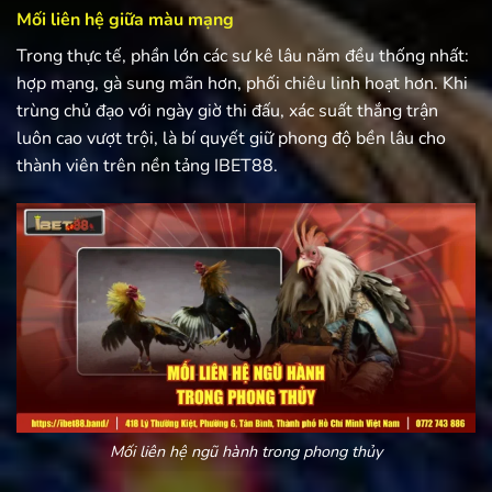
Mối liên hệ giữa màu mạng
Trong thực tế, phần lớn các sư kê lâu năm đều thống nhất:
hợp mạng, gà sung mãn hơn, phối chiêu linh hoạt hơn. Khi
trùng chủ đạo với ngày giờ thi đấu, xác suất thắng trận
luôn cao vượt trội, là bí quyết giữ phong độ bền lâu cho
thành viên trên nền tảng IBET88.
Mối liên hệ ngũ hành trong phong thủy