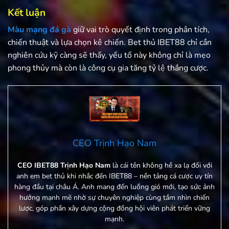
Kết luận
Màu mạng đá gà
giữ vai trò quyết định trong phân tích,
chiến thuật và lựa chọn kê chiến. Bet thủ IBET88 chỉ cần
nghiên cứu kỹ càng sẽ thấy, yếu tố này không chỉ là mẹo
phong thủy mà còn là công cụ gia tăng tỷ lệ thắng cược.
CEO Trịnh Hạo Nam
CEO IBET88 Trịnh Hạo Nam
là cái tên không hề xa lạ đối với
anh em bet thủ khi nhắc đến IBET88 – nền tảng cá cược uy tín
hàng đầu tại châu Á. Anh mang đến luồng gió mới, tạo sức ảnh
hưởng mạnh mẽ nhờ sự chuyên nghiệp cùng tầm nhìn chiến
lược, góp phần xây dựng cộng đồng hội viên phát triển vững
mạnh.